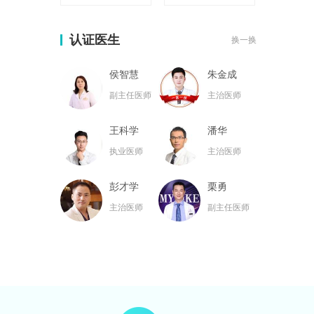
认证医生
换一换
侯智慧
朱金成
副主任医师
主治医师
王科学
潘华
执业医师
主治医师
彭才学
栗勇
主治医师
副主任医师
黄名斗
张亮
主治医师
主治医师
黄小林
韦小勇