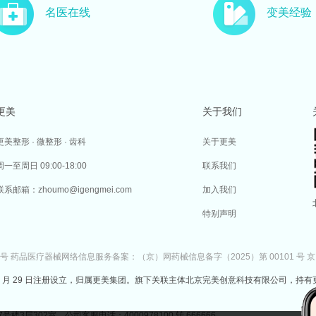
名医在线
变美经验
更美
关于我们
更美整形 · 微整形 · 齿科
关于更美
周一至周日 09:00-18:00
联系我们
联系邮箱：zhoumo@igengmei.com
加入我们
特别声明
7号
药品医疗器械网络信息服务备案：（京）网药械信息备字（2025）第 00101 号
京
于 2014 年 7 月 29 日注册设立，归属更美集团。旗下关联主体北京完美创意科技有限公司，持有
302室 公司客服电话：4000978100 转 666666