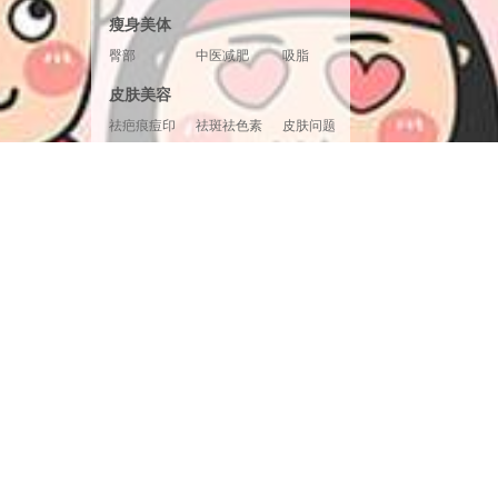
胸形美化
胸部修复
胸部套餐
瘦身美体
臀部
中医减肥
吸脂
腿部塑形
超声溶脂
射频溶脂
皮肤美容
冷冻溶脂
光纤溶脂
祛疤痕痘印
祛斑祛色素
皮肤问题
美白嫩肤
面部提升
清洁补水
皮肤检测