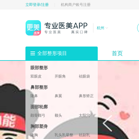
立即登录/注册
|
机构商户账号注册
杭州
首页
全部整形项目
眼部整形
双眼皮
开眼角
祛眼袋
祛黑眼圈
填充卧蚕
眼部修复
鼻部整形
垫眉弓
眼睑
隆鼻
鼻翼
鼻形矫正
鼻部修复
鼻基底
鼻部综合
面部轮廓
鼻小柱
鼻头鼻尖
颧骨颧弓
额头
太阳穴
酒窝
下巴
轮廓修复
胸部塑身
下颌角
两颚
隆胸
乳头乳晕整形
祛副乳