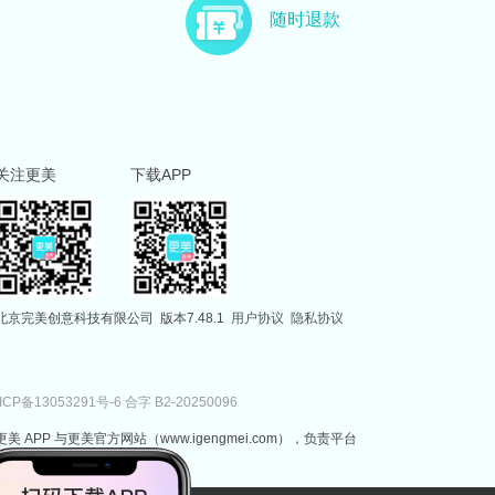
主治医师
副主任医师
随时退款
徐国建
范伟
副主任医师
执业医师
关注更美
下载APP
北京完美创意科技有限公司
版本7.48.1
用户协议
隐私协议
ICP备13053291号-6
合字 B2-20250096
更美 APP 与更美官方网站（www.igengmei.com），负责平台