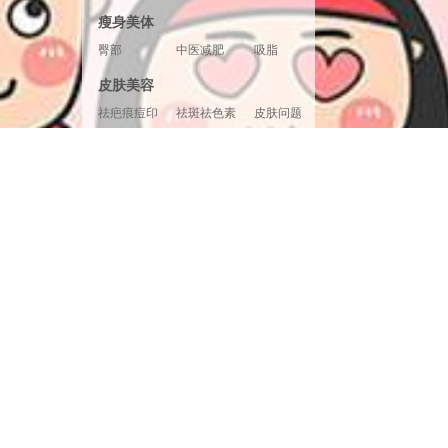
胸形美化
胸部修复
胸部套餐
瘦身美体
臀部
中医减肥
吸脂
腿部塑形
超声溶脂
射频溶脂
皮肤美容
冷冻溶脂
光纤溶脂
祛疤痕痘印
祛斑祛色素
皮肤问题
美白嫩肤
面部提升
清洁补水
皮肤检测