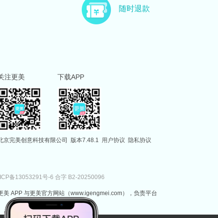
主治医师
副主任医师
随时退款
徐国建
范伟
副主任医师
执业医师
关注更美
下载APP
北京完美创意科技有限公司
版本7.48.1
用户协议
隐私协议
ICP备13053291号-6
合字 B2-20250096
更美 APP 与更美官方网站（www.igengmei.com），负责平台