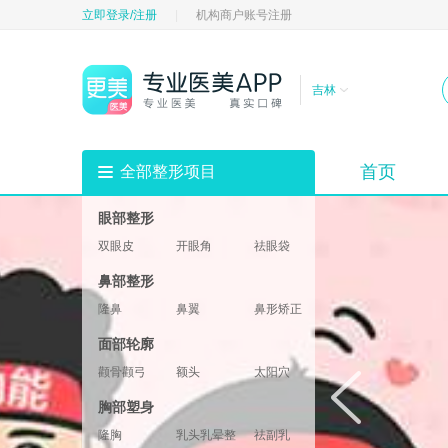
立即登录/注册
|
机构商户账号注册
吉林
首页
全部整形项目
眼部整形
双眼皮
开眼角
祛眼袋
祛黑眼圈
填充卧蚕
眼部修复
鼻部整形
垫眉弓
眼睑
隆鼻
鼻翼
鼻形矫正
鼻部修复
鼻基底
鼻部综合
面部轮廓
鼻小柱
鼻头鼻尖
颧骨颧弓
额头
太阳穴
酒窝
下巴
轮廓修复
胸部塑身
下颌角
两颚
隆胸
乳头乳晕整形
祛副乳