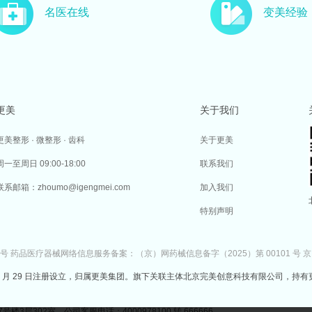
名医在线
变美经验
更美
关于我们
更美整形 · 微整形 · 齿科
关于更美
周一至周日 09:00-18:00
联系我们
联系邮箱：zhoumo@igengmei.com
加入我们
特别声明
7号
药品医疗器械网络信息服务备案：（京）网药械信息备字（2025）第 00101 号
京
于 2014 年 7 月 29 日注册设立，归属更美集团。旗下关联主体北京完美创意科技有限公司，持有
302室 公司客服电话：4000978100 转 666666