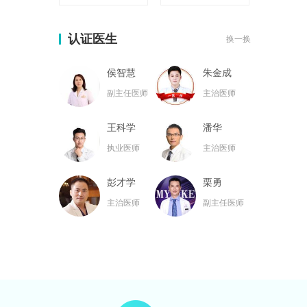
认证医生
换一换
侯智慧
朱金成
副主任医师
主治医师
王科学
潘华
执业医师
主治医师
彭才学
栗勇
主治医师
副主任医师
黄名斗
张亮
主治医师
主治医师
黄小林
韦小勇