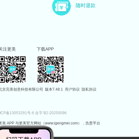
主治医师
副主任医师
随时退款
徐国建
范伟
副主任医师
执业医师
关注更美
下载APP
北京完美创意科技有限公司
版本7.48.1
用户协议
隐私协议
ICP备13053291号-6
合字 B2-20250096
更美 APP 与更美官方网站（www.igengmei.com），负责平台