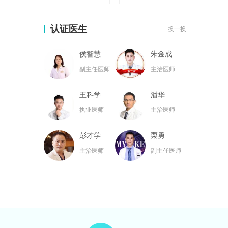
认证医生
换一换
侯智慧
朱金成
副主任医师
主治医师
王科学
潘华
执业医师
主治医师
彭才学
栗勇
主治医师
副主任医师
黄名斗
张亮
主治医师
主治医师
黄小林
韦小勇