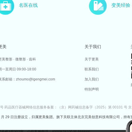
名医在线
变美经验
更美
关于我们
更美整形 · 微整形 · 齿科
关于更美
周一至周日 09:00-18:00
联系我们
联系邮箱：zhoumo@igengmei.com
加入我们
特别声明
7号
药品医疗器械网络信息服务备案：（京）网药械信息备字（2025）第 00101 号
京
于 2014 年 7 月 29 日注册设立，归属更美集团。旗下关联主体北京完美创意科技有限公司，持有
302室 公司客服电话：4000978100 转 666666