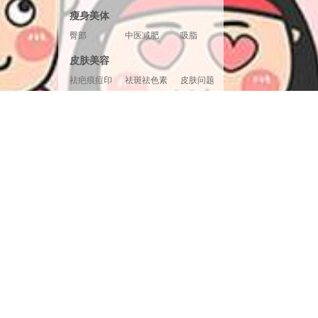
胸形美化
胸部修复
胸部套餐
瘦身美体
臀部
中医减肥
吸脂
腿部塑形
超声溶脂
射频溶脂
皮肤美容
冷冻溶脂
光纤溶脂
祛疤痕痘印
祛斑祛色素
皮肤问题
美白嫩肤
面部提升
清洁补水
皮肤检测