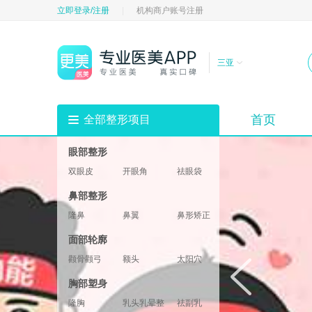
立即登录/注册
|
机构商户账号注册
三亚
首页
全部整形项目
眼部整形
双眼皮
开眼角
祛眼袋
祛黑眼圈
填充卧蚕
眼部修复
鼻部整形
垫眉弓
眼睑
隆鼻
鼻翼
鼻形矫正
鼻部修复
鼻基底
鼻部综合
面部轮廓
鼻小柱
鼻头鼻尖
颧骨颧弓
额头
太阳穴
酒窝
下巴
轮廓修复
胸部塑身
下颌角
两颚
隆胸
乳头乳晕整形
祛副乳